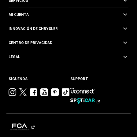
SERVICIOS
MI CUENTA
INNOVACIÓN DE CHRYSLER
CENTRO DE PRIVACIDAD
LEGAL
SÍGUENOS
SUPPORT
Visitar
Visitar
Visitar
Visitar
Visitar
Visita
Chrysler en
Chrysler en
Chrysler en
Chrysler en
Chrysler en
Chrysler
Instagram
Twitter
Facebook
YouTube
Pinterest
en
Tik
Tok