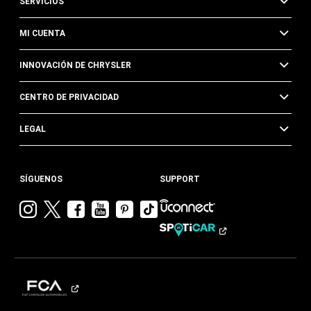
SERVICIOS
MI CUENTA
INNOVACIÓN DE CHRYSLER
CENTRO DE PRIVACIDAD
LEGAL
SÍGUENOS
SUPPORT
Visitar
Visitar
Visitar
Visitar
Visitar
Visita
Chrysler en
Chrysler en
Chrysler en
Chrysler en
Chrysler en
Chrysler
Instagram
Twitter
Facebook
YouTube
Pinterest
en
Tik
Tok