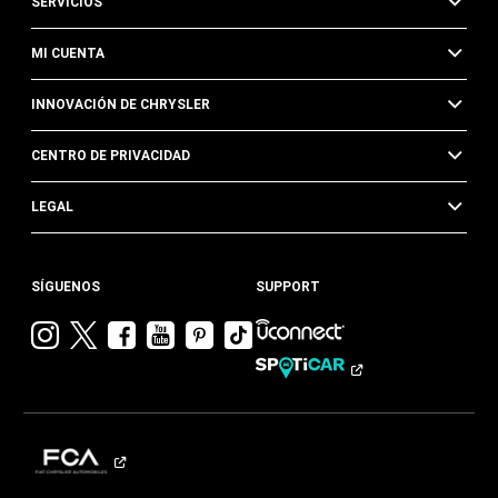
SERVICIOS
MI CUENTA
INNOVACIÓN DE CHRYSLER
CENTRO DE PRIVACIDAD
LEGAL
SÍGUENOS
SUPPORT
Visitar
Visitar
Visitar
Visitar
Visitar
Visita
Chrysler en
Chrysler en
Chrysler en
Chrysler en
Chrysler en
Chrysler
Instagram
Twitter
Facebook
YouTube
Pinterest
en
Tik
Tok