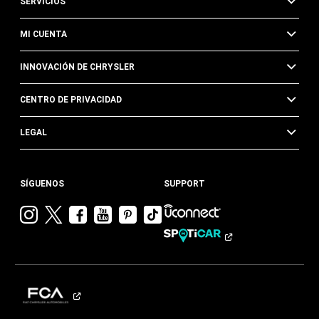
SERVICIOS
MI CUENTA
INNOVACIÓN DE CHRYSLER
CENTRO DE PRIVACIDAD
LEGAL
SÍGUENOS
SUPPORT
Visitar
Visitar
Visitar
Visitar
Visitar
Visita
Chrysler en
Chrysler en
Chrysler en
Chrysler en
Chrysler en
Chrysler
Instagram
Twitter
Facebook
YouTube
Pinterest
en
Tik
Tok