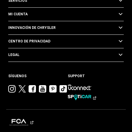
SERVICIOS
MI CUENTA
INNOVACIÓN DE CHRYSLER
CENTRO DE PRIVACIDAD
LEGAL
SÍGUENOS
SUPPORT
Visitar
Visitar
Visitar
Visitar
Visitar
Visita
Chrysler en
Chrysler en
Chrysler en
Chrysler en
Chrysler en
Chrysler
Instagram
Twitter
Facebook
YouTube
Pinterest
en
Tik
Tok