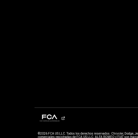
©2026 FCA US LLC. Todos los derechos reservados. Chrysler, Dodge, J
comerciales registradas de FCA US LLC. ALFA ROMEO y FIAT son marcas