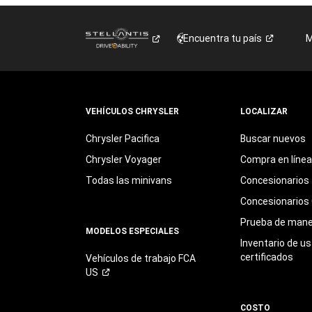
Encuentra tu
país
M
VEHÍCULOS CHRYSLER
LOCALIZAR
Chrysler Pacifica
Buscar nuevos
Chrysler Voyager
Compra en línea
Todas las minivans
Concesionarios
Concesionarios 
Prueba de mane
MODELOS ESPECIALES
Inventario de u
certificados
Vehículos de trabajo FCA
US
COSTO