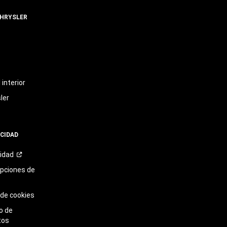
CHRYSLER
t
interior
ler
ACIDAD
cidad
opciones de
 de cookies
o de
tos