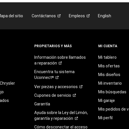
apa del sitio
Contáctanos
Empleos
English
PROPIETARIOS Y MÁS
MI CUENTA
Información sobre llamados
Mi tablero
a
reparación
Mis ofertas
Encuentra
tu
sistema
Mis diseños
Uconnect
®
Chrysler
Mi inventario
Ver piezas y
accesorios
jo
Mis búsquedas
Cupones de
servicio
sados
Mi garaje
Garantía
Mis pedidos de v
Ayuda sobre la Ley del Limón,
Mi perfil
garantía y
reparación
Cómo desconectar el acceso