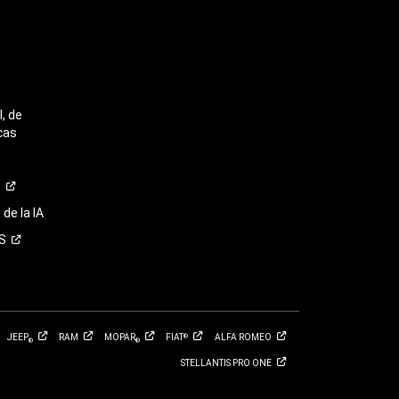
, de
cas
o
de la IA
S
JEEP
RAM
MOPAR
FIAT
ALFA
ROMEO
®
®
®
STELLANTIS PRO
ONE