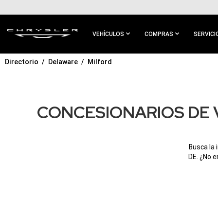
IR AL
CONTENIDO
PRINCIPAL
VEHÍCULOS
COMPRAS
SERVICI
Directorio
Delaware
Milford
IR A
NAVEGACIÓN
PRINCIPAL
CONCESIONARIOS DE 
Busca la 
DE. ¿No e