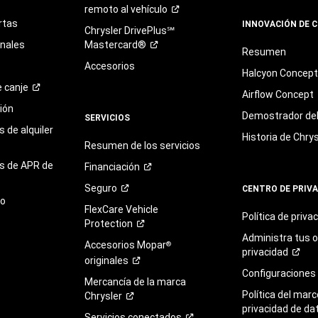
remoto al
vehículo
rtas
INNOVACIÓN DE 
Chrysler DrivePlus℠
onales
Mastercard®
Resumen
Accesorios
Halcyon Concep
e
canje
Airflow Concept
ión
Demostrador del 
SERVICIOS
 de alquiler
Historia de Chrys
Resumen de los servicios
s de APR de
Financiación
Seguro
CENTRO DE PRIV
to
FlexCare Vehicle
Política de
priva
Protection
Administra tus 
Accesorios Mopar
®
privacidad
originales
Configuraciones
Mercancía de la marca
Política del marc
Chrysler
privacidad de da
Servicios
conectados