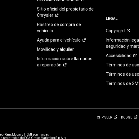
Sitio oficial del propietario de
Chrysler
LEGAL
Rastreo de compra de
vehículo
Copyright
Ayuda para el
vehículo
Información legal
seguridad y mar
Movilidad y alquiler
Accesibilidad
Información sobre llamados
a
reparación
Términos de
us
Términos de uso 
Términos de
SM
CHRYSLER
DODGE
eep, Ram, Mopar y HEMI son marcas
 registradas de FCA Group Marketing S.p.A. y