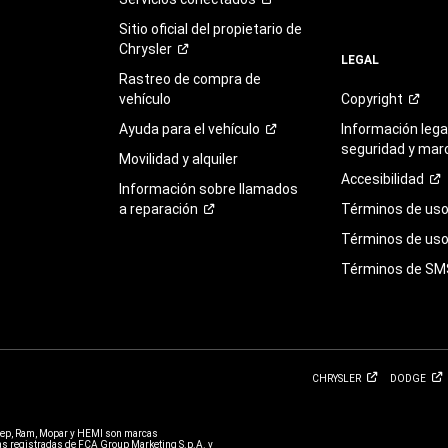
Sitio oficial del propietario de
Chrysler
LEGAL
Rastreo de compra de
vehículo
Copyright
Ayuda para el
vehículo
Información legal
seguridad y mar
Movilidad y alquiler
Accesibilidad
Información sobre llamados
a
reparación
Términos de
us
Términos de uso 
Términos de
SM
CHRYSLER
DODGE
eep, Ram, Mopar y HEMI son marcas
 registradas de FCA Group Marketing S.p.A. y