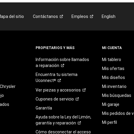
apa del sitio
Contáctanos
Empleos
English
PROPIETARIOS Y MÁS
MI CUENTA
Información sobre llamados
Mi tablero
a
reparación
Mis ofertas
Encuentra
tu
sistema
Mis diseños
Uconnect
®
Chrysler
Mi inventario
Ver piezas y
accesorios
jo
Mis búsquedas
Cupones de
servicio
sados
Mi garaje
Garantía
Mis pedidos de v
Ayuda sobre la Ley del Limón,
Mi perfil
garantía y
reparación
Cómo desconectar el acceso