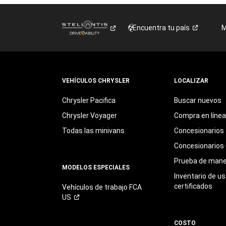
Encuentra tu
país
M
VEHÍCULOS CHRYSLER
LOCALIZAR
Chrysler Pacifica
Buscar nuevos
Chrysler Voyager
Compra en línea
Todas las minivans
Concesionarios
Concesionarios 
Prueba de mane
MODELOS ESPECIALES
Inventario de u
certificados
Vehículos de trabajo FCA
US
COSTO