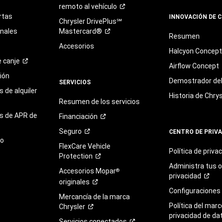
remoto al
vehículo
rtas
INNOVACIÓN DE 
Chrysler DrivePlus℠
onales
Mastercard®
Resumen
Accesorios
Halcyon Concep
e
canje
Airflow Concept
ión
Demostrador del 
SERVICIOS
 de alquiler
Historia de Chrys
Resumen de los servicios
s de APR de
Financiación
Seguro
CENTRO DE PRIV
to
FlexCare Vehicle
Política de
priva
Protection
Administra tus 
Accesorios Mopar
®
privacidad
originales
Configuraciones
Mercancía de la marca
Política del marc
Chrysler
privacidad de da
Servicios
conectados