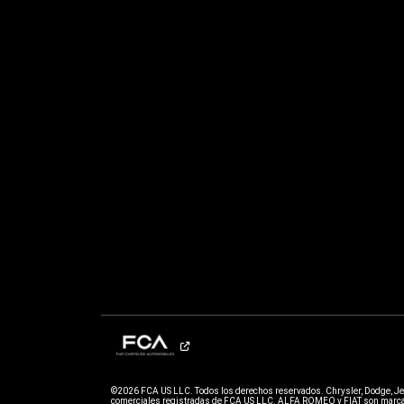
©2026 FCA US LLC. Todos los derechos reservados. Chrysler, Dodge, J
comerciales registradas de FCA US LLC. ALFA ROMEO y FIAT son marcas