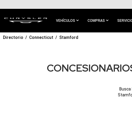
IR AL
CONTENIDO
PRINCIPAL
VEHÍCULOS
COMPRAS
SERVICI
Directorio
Connecticut
Stamford
IR A
NAVEGACIÓN
PRINCIPAL
CONCESIONARIOS
Busca 
Stamfor