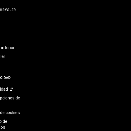
CHRYSLER
t
interior
ler
ACIDAD
cidad
opciones de
 de cookies
o de
tos