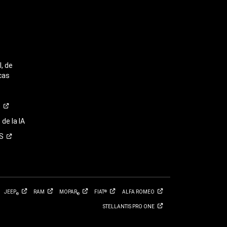
, de
cas
o
de la IA
S
JEEP
RAM
MOPAR
FIAT
ALFA
ROMEO
®
®
®
STELLANTIS PRO
ONE