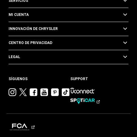
SERVICIOS
MI CUENTA
INNOVACIÓN DE CHRYSLER
CENTRO DE PRIVACIDAD
LEGAL
SÍGUENOS
SUPPORT
Visitar
Visitar
Visitar
Visitar
Visitar
Visita
Chrysler en
Chrysler en
Chrysler en
Chrysler en
Chrysler en
Chrysler
Instagram
Twitter
Facebook
YouTube
Pinterest
en
Tik
Tok