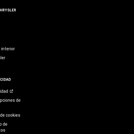
CHRYSLER
t
interior
ler
ACIDAD
cidad
opciones de
 de cookies
o de
tos