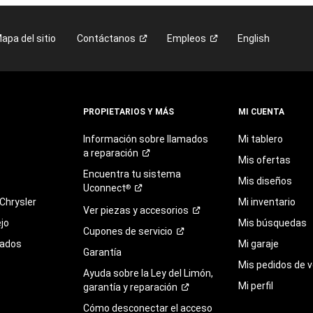
apa del sitio
Contáctanos
Empleos
English
PROPIETARIOS Y MÁS
MI CUENTA
Información sobre llamados
Mi tablero
a
reparación
Mis ofertas
Encuentra
tu
sistema
Mis diseños
Uconnect
®
Chrysler
Mi inventario
Ver piezas y
accesorios
jo
Mis búsquedas
Cupones de
servicio
sados
Mi garaje
Garantía
Mis pedidos de v
Ayuda sobre la Ley del Limón,
Mi perfil
garantía y
reparación
Cómo desconectar el acceso