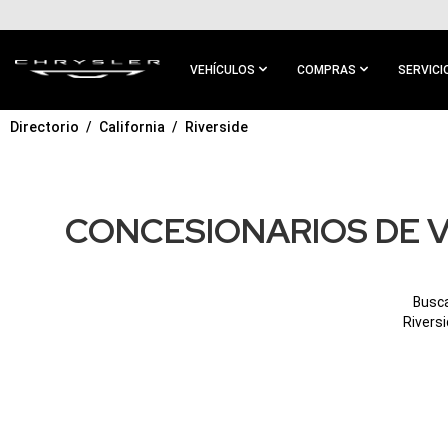
IR AL
CONTENIDO
PRINCIPAL
VEHÍCULOS
COMPRAS
SERVICI
Directorio
California
Riverside
IR A
NAVEGACIÓN
PRINCIPAL
CONCESIONARIOS DE V
Busca
Riversi