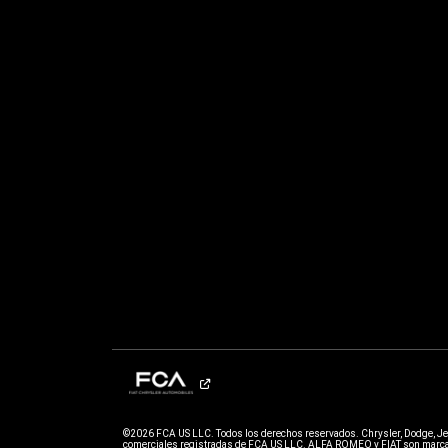
©2026 FCA US LLC. Todos los derechos reservados. Chrysler, Dodge, J
comerciales registradas de FCA US LLC. ALFA ROMEO y FIAT son marcas