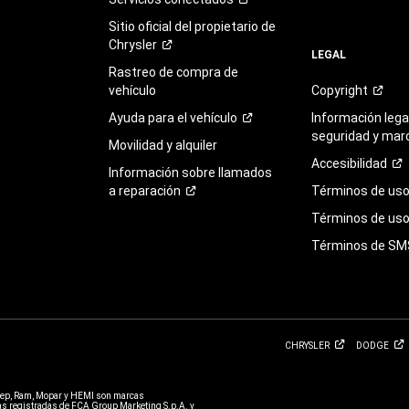
Sitio oficial del propietario de
Chrysler
LEGAL
Rastreo de compra de
vehículo
Copyright
Ayuda para el
vehículo
Información legal
seguridad y mar
Movilidad y alquiler
Accesibilidad
Información sobre llamados
a
reparación
Términos de
us
Términos de uso 
Términos de
SM
CHRYSLER
DODGE
eep, Ram, Mopar y HEMI son marcas
 registradas de FCA Group Marketing S.p.A. y