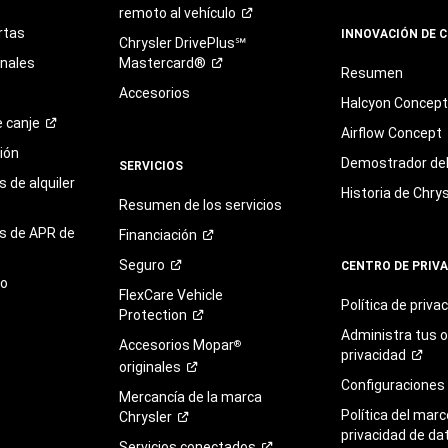
remoto al
vehículo
rtas
INNOVACIÓN DE 
Chrysler DrivePlus℠
onales
Mastercard®
Resumen
Accesorios
Halcyon Concep
e
canje
Airflow Concept
ión
Demostrador del 
SERVICIOS
 de alquiler
Historia de Chrys
Resumen de los servicios
s de APR de
Financiación
Seguro
CENTRO DE PRIV
to
FlexCare Vehicle
Política de
priva
Protection
Administra tus 
Accesorios Mopar
®
privacidad
originales
Configuraciones
Mercancía de la marca
Política del marc
Chrysler
privacidad de da
Servicios
conectados