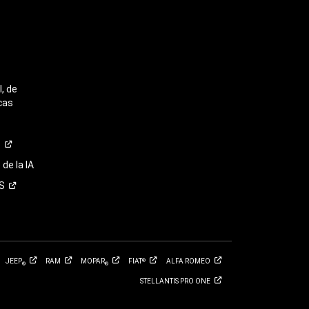
, de
cas
o
de la IA
S
JEEP
RAM
MOPAR
FIAT
ALFA
ROMEO
®
®
®
STELLANTIS PRO
ONE