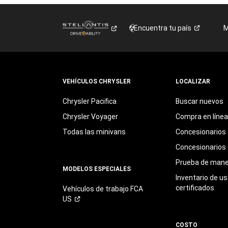
Encuentra tu
país
M
VEHÍCULOS CHRYSLER
LOCALIZAR
Chrysler Pacifica
Buscar nuevos
Chrysler Voyager
Compra en línea
Todas las minivans
Concesionarios
Concesionarios 
Prueba de mane
MODELOS ESPECIALES
Inventario de u
certificados
Vehículos de trabajo FCA
US
COSTO