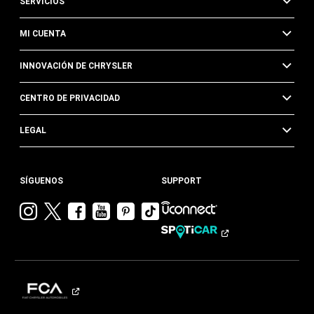
SERVICIOS
MI CUENTA
INNOVACIÓN DE CHRYSLER
CENTRO DE PRIVACIDAD
LEGAL
SÍGUENOS
SUPPORT
Visitar
Visitar
Visitar
Visitar
Visitar
Visita
Chrysler en
Chrysler en
Chrysler en
Chrysler en
Chrysler en
Chrysler
Instagram
Twitter
Facebook
YouTube
Pinterest
en
Tik
Tok