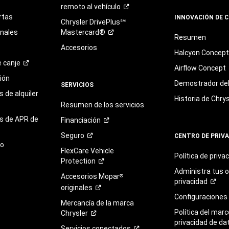
remoto al
vehículo
rtas
INNOVACIÓN DE 
Chrysler DrivePlus℠
onales
Mastercard®
Resumen
Accesorios
Halcyon Concep
e
canje
Airflow Concept
ión
Demostrador del 
SERVICIOS
 de alquiler
Historia de Chrys
Resumen de los servicios
s de APR de
Financiación
Seguro
CENTRO DE PRIV
to
FlexCare Vehicle
Política de
priva
Protection
Administra tus 
Accesorios Mopar
®
privacidad
originales
Configuraciones
Mercancía de la marca
Política del marc
Chrysler
privacidad de da
Servicios
conectados