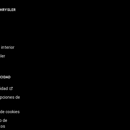
CHRYSLER
t
interior
ler
ACIDAD
cidad
opciones de
 de cookies
o de
tos