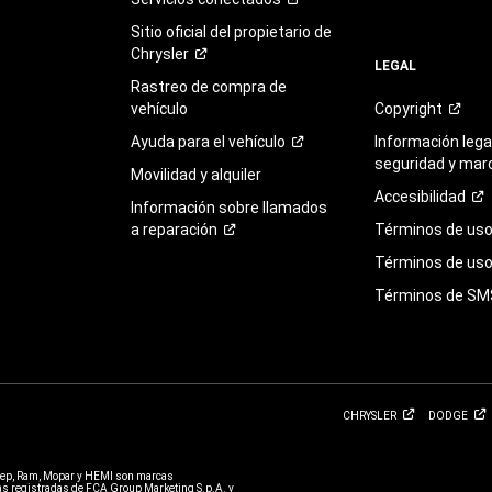
Sitio oficial del propietario de
Chrysler
LEGAL
Rastreo de compra de
vehículo
Copyright
Ayuda para el
vehículo
Información legal
seguridad y mar
Movilidad y alquiler
Accesibilidad
Información sobre llamados
a
reparación
Términos de
us
Términos de uso 
Términos de
SM
CHRYSLER
DODGE
eep, Ram, Mopar y HEMI son marcas
 registradas de FCA Group Marketing S.p.A. y