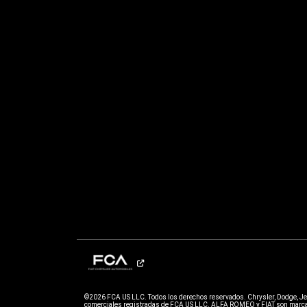
©2026 FCA US LLC. Todos los derechos reservados. Chrysler, Dodge, J
comerciales registradas de FCA US LLC. ALFA ROMEO y FIAT son marcas