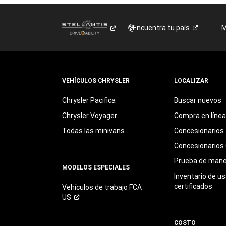
Encuentra tu
país
M
VEHÍCULOS CHRYSLER
LOCALIZAR
Chrysler Pacifica
Buscar nuevos
Chrysler Voyager
Compra en línea
Todas las minivans
Concesionarios
Concesionarios 
Prueba de mane
MODELOS ESPECIALES
Inventario de u
certificados
Vehículos de trabajo FCA
US
COSTO