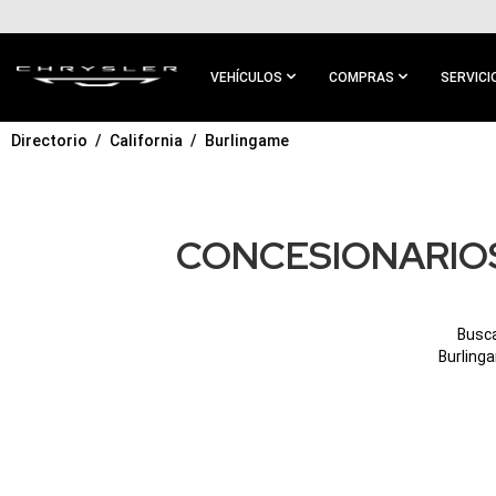
IR AL
CONTENIDO
PRINCIPAL
VEHÍCULOS
COMPRAS
SERVICI
Directorio
California
Burlingame
IR A
NAVEGACIÓN
PRINCIPAL
CONCESIONARIOS
Busca
Burling