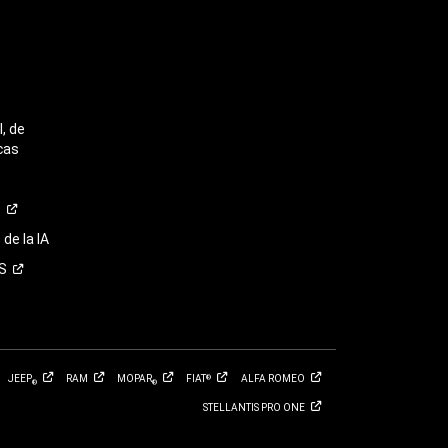
, de
cas
o
de la IA
S
JEEP
RAM
MOPAR
FIAT
ALFA
ROMEO
®
®
®
STELLANTIS PRO
ONE