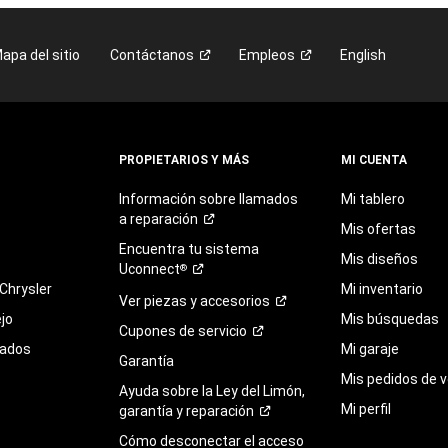
apa del sitio
Contáctanos
Empleos
English
PROPIETARIOS Y MÁS
MI CUENTA
Información sobre llamados
Mi tablero
a
reparación
Mis ofertas
Encuentra
tu
sistema
Mis diseños
Uconnect
®
Chrysler
Mi inventario
Ver piezas y
accesorios
jo
Mis búsquedas
Cupones de
servicio
sados
Mi garaje
Garantía
Mis pedidos de v
Ayuda sobre la Ley del Limón,
Mi perfil
garantía y
reparación
Cómo desconectar el acceso