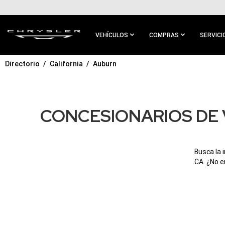
IR AL
CONTENIDO
PRINCIPAL
VEHÍCULOS
COMPRAS
SERVICI
Directorio
California
Auburn
IR A
NAVEGACIÓN
PRINCIPAL
CONCESIONARIOS DE 
Busca la 
CA. ¿No e