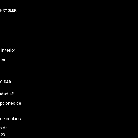
CHRYSLER
t
interior
ler
ACIDAD
cidad
opciones de
 de cookies
o de
tos