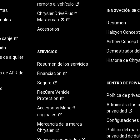
remoto al
vehículo
rtas
INNOVACIÓN DE 
Chrysler DrivePlus℠
onales
Mastercard®
Resumen
Accesorios
Halcyon Concep
e
canje
Airflow Concept
ión
Demostrador del 
SERVICIOS
 de alquiler
Historia de Chrys
Resumen de los servicios
s de APR de
Financiación
Seguro
CENTRO DE PRIV
to
FlexCare Vehicle
Política de
priva
Protection
Administra tus 
Accesorios Mopar
®
privacidad
originales
Configuraciones
Mercancía de la marca
Política del marc
Chrysler
privacidad de da
Servicios
conectados