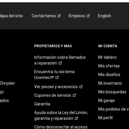
apa del sitio
Contáctanos
Empleos
English
PROPIETARIOS Y MÁS
MI CUENTA
Información sobre llamados
Mi tablero
a
reparación
Mis ofertas
Encuentra
tu
sistema
Mis diseños
Uconnect
®
Chrysler
Mi inventario
Ver piezas y
accesorios
jo
Mis búsquedas
Cupones de
servicio
sados
Mi garaje
Garantía
Mis pedidos de v
Ayuda sobre la Ley del Limón,
Mi perfil
garantía y
reparación
Cómo desconectar el acceso