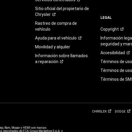
Sitio oficial del propietario de
Chrysler
LEGAL
Rastreo de compra de
vehículo
Copyright
Ayuda para el
vehículo
Información legal
seguridad y mar
Movilidad y alquiler
Accesibilidad
Información sobre llamados
a
reparación
Términos de
us
Términos de uso 
Términos de
SM
CHRYSLER
DODGE
eep, Ram, Mopar y HEMI son marcas
 registradas de FCA Group Marketing S.p.A. y