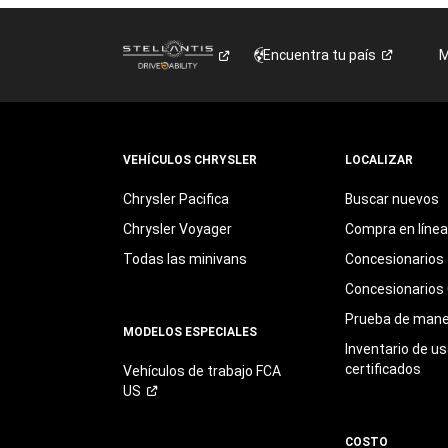
Encuentra tu
país
M
VEHÍCULOS CHRYSLER
LOCALIZAR
Chrysler Pacifica
Buscar nuevos
Chrysler Voyager
Compra en línea
Todas las minivans
Concesionarios
Concesionarios 
Prueba de mane
MODELOS ESPECIALES
Inventario de u
certificados
Vehículos de trabajo FCA
US
COSTO