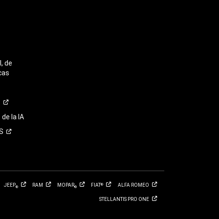
, de
cas
o
de la IA
S
JEEP
RAM
MOPAR
FIAT
ALFA
ROMEO
®
®
®
STELLANTIS PRO
ONE