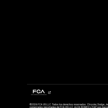
©2026 FCA US LLC. Todos los derechos reservados. Chrysler, Dodge, J
comerciales registradas de FCA US LLC. ALFA ROMEO y FIAT son marcas