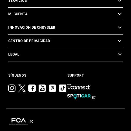
SERVICIOS
MI CUENTA
INNOVACIÓN DE CHRYSLER
CENTRO DE PRIVACIDAD
LEGAL
SÍGUENOS
SUPPORT
Visitar
Visitar
Visitar
Visitar
Visitar
Visita
Chrysler en
Chrysler en
Chrysler en
Chrysler en
Chrysler en
Chrysler
Instagram
Twitter
Facebook
YouTube
Pinterest
en
Tik
Tok