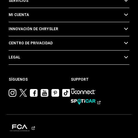
SERVICIOS
MI CUENTA
INNOVACIÓN DE CHRYSLER
CENTRO DE PRIVACIDAD
LEGAL
SÍGUENOS
SUPPORT
Visitar
Visitar
Visitar
Visitar
Visitar
Visita
Chrysler en
Chrysler en
Chrysler en
Chrysler en
Chrysler en
Chrysler
Instagram
Twitter
Facebook
YouTube
Pinterest
en
Tik
Tok