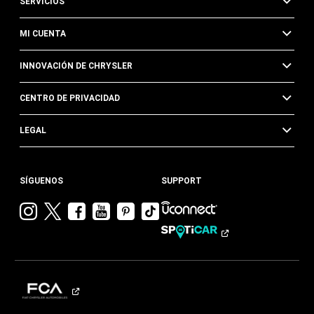
SERVICIOS
MI CUENTA
INNOVACIÓN DE CHRYSLER
CENTRO DE PRIVACIDAD
LEGAL
SÍGUENOS
SUPPORT
Visitar
Visitar
Visitar
Visitar
Visitar
Visita
Chrysler en
Chrysler en
Chrysler en
Chrysler en
Chrysler en
Chrysler
Instagram
Twitter
Facebook
YouTube
Pinterest
en
Tik
Tok