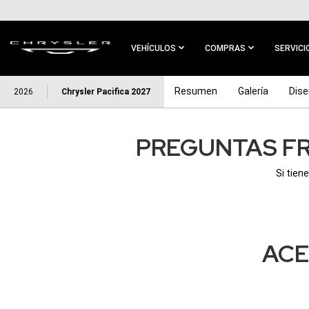
IR AL
CONTENIDO
PRINCIPAL
VEHÍCULOS
COMPRAS
SERVICI
IR A
Resumen
Galería
Dis
2026
Chrysler Pacifica 2027
NAVEGACIÓN
PRINCIPAL
PREGUNTAS FR
Si tien
ACE