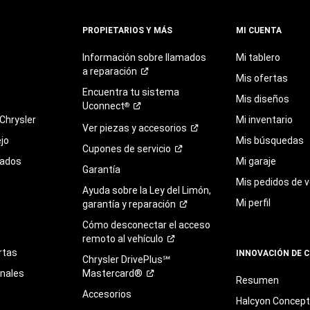
PROPIETARIOS Y MÁS
MI CUENTA
Información sobre llamados
Mi tablero
a
reparación
Mis ofertas
Encuentra
tu
sistema
Mis diseños
Uconnect
®
Chrysler
Mi inventario
Ver piezas y
accesorios
jo
Mis búsquedas
Cupones de
servicio
sados
Mi garaje
Garantía
Mis pedidos de v
Ayuda sobre la Ley del Limón,
Mi perfil
garantía y
reparación
Cómo desconectar el acceso
remoto al
vehículo
rtas
INNOVACIÓN DE 
Chrysler DrivePlus℠
onales
Mastercard®
Resumen
Accesorios
Halcyon Concep