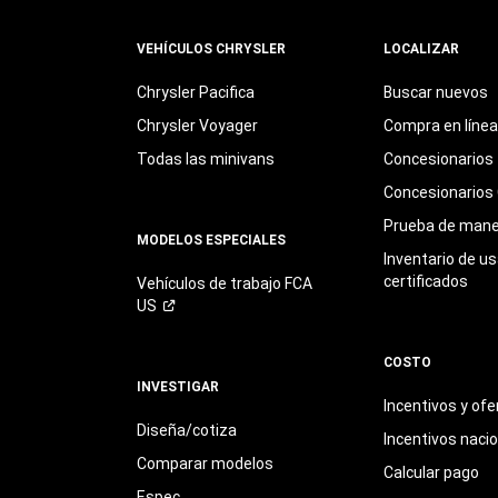
VEHÍCULOS CHRYSLER
LOCALIZAR
Chrysler Pacifica
Buscar nuevos
Chrysler Voyager
Compra en línea
Todas las minivans
Concesionarios
Concesionarios 
Prueba de mane
MODELOS ESPECIALES
Inventario de u
certificados
Vehículos de trabajo FCA
US
COSTO
INVESTIGAR
Incentivos y ofe
Diseña/cotiza
Incentivos naci
Comparar modelos
Calcular pago
Espec.